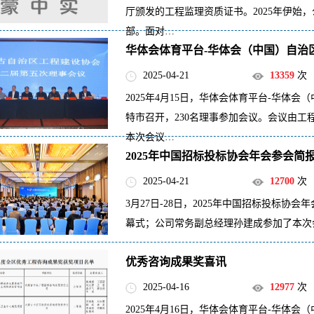
厅颁发的工程监理资质证书。2025年伊始
部。面对…
华体会体育平台-华体会（中国）自治
2025-04-21
13359
次
2025年4月15日，华体会体育平台-华
特市召开，230名理事参加会议。会议由工
本次会议…
2025年中国招标投标协会年会参会简
2025-04-21
12700
次
3月27日-28日，2025年中国招标投标
幕式；公司常务副总经理孙建成参加了本次
优秀咨询成果奖喜讯
2025-04-16
12977
次
2025年4月16日，华体会体育平台-华体