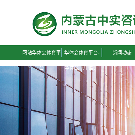
华体会体育平台
网站华体会体育平
华体会体育平台-
新闻动态
台
华体会（中国）