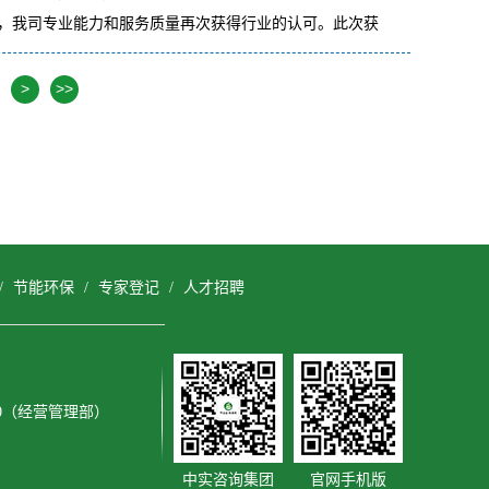
，我司专业能力和服务质量再次获得行业的认可。此次获
>
>>
/
节能环保
/
专家登记
/
人才招聘
3600（经营管理部）
中实咨询集团
官网手机版