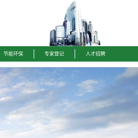
节能环保
专家登记
人才招聘