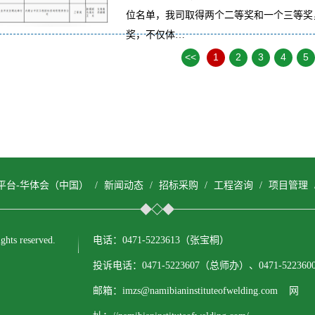
位名单，我司取得两个二等奖和一个三等奖
奖，不仅体…
<<
1
2
3
4
5
平台-华体会（中国）
/
新闻动态
/
招标采购
/
工程咨询
/
项目管理
s reserved.
电话：0471-5223613（张宝桐）
投诉电话：0471-5223607（总师办）、0471-522
邮箱：imzs@namibianinstituteofwelding.com 网