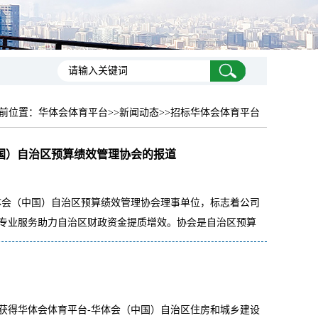
前位置：
华体会体育平台
>>新闻动态>>招标华体会体育平台
国）自治区预算绩效管理协会的报道
体会（中国）自治区预算绩效管理协会理事单位，标志着公司
专业服务助力自治区财政资金提质增效。协会是自治区预算
公司获得华体会体育平台-华体会（中国）自治区住房和城乡建设