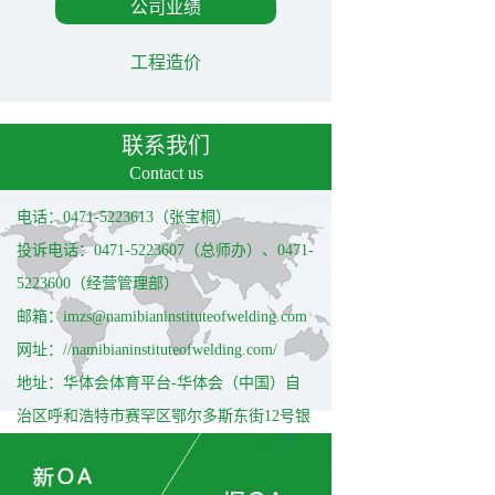
公司业绩
工程造价
联系我们
Contact us
电话：0471-5223613（张宝桐）
投诉电话：0471-5223607（总师办）、0471-
5223600（经营管理部）
邮箱：imzs@namibianinstituteofwelding.com
网址：//namibianinstituteofwelding.com/
地址：华体会体育平台-华体会（中国）自
治区呼和浩特市赛罕区鄂尔多斯东街12号银
联大厦10层