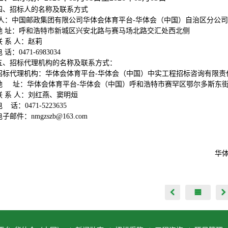
四、招标人的名称及联系方式
 人：中国邮政集团有限公司华体会体育平台-华体会（中国）自治区分公司
地 址：呼和浩特市新城区兴安北路与赛马场北路交汇处西北侧
联 系 人：赵莉
 话：0471-6983034
五
、招标代理机构的名称及联系方式：
招标代理机构：华体会体育平台-华体会（中国）中实工程招标咨询有限责
地 址：华体会体育平台-华体会（中国）呼和浩特市赛罕区鄂尔多斯东街
联 系 人：刘红燕、窦明烜
 话：0471-5223635
电子邮件：nmgzszb@163.com
华