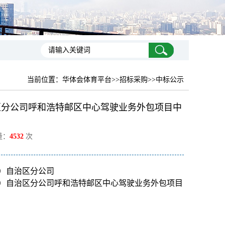
当前位置：
华体会体育平台
>>招标采购>>中标公示
区分公司呼和浩特邮区中心驾驶业务外包项目中
量：
4532
次
）自治区分公司
国）自治区分公司呼和浩特邮区中心驾驶业务外包项目