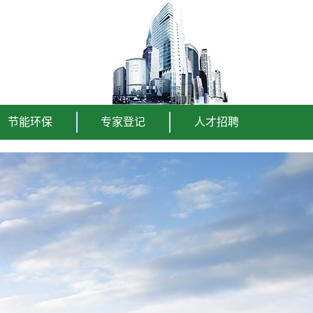
节能环保
专家登记
人才招聘