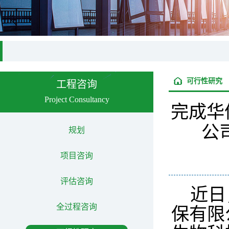
可行性研究
工程咨询
Project Consultancy
完成华
公
规划
项目咨询
评估咨询
近日
全过程咨询
保有限