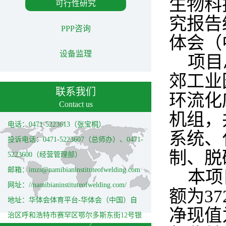
生物科
可行性研究
究报告
PPP咨询
体会（
设备监理
项目
郊工业
联系我们
环流化
Contact us
机组，
电话：0471-5223613（张宝桐）
系统、
投诉电话：0471-5223607（总师办）、0471-
制、脱
5223600（经营管理部）
邮箱：imzs@namibianinstituteofwelding.com
本项
网址：//namibianinstituteofwelding.com/
额为37
地址：华体会体育平台-华体会（中国）自
净现值为
治区呼和浩特市赛罕区鄂尔多斯东街12号银