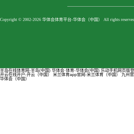
Copyright © 2002-2026 华体会体育平台-华体会（中国） All rights reserved
半岛在线体育网-半岛(中国)
华体会·体育-华体会(中国)
乐动手机网页版登
开云在线开户-开云（中国）
米兰体育app官网-米兰体育（中国）
九州官
华体会（中国）