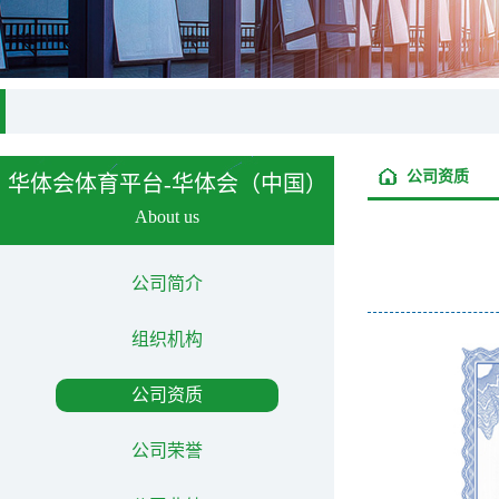
公司资质
华体会体育平台-华体会（中国）
About us
公司简介
组织机构
公司资质
公司荣誉