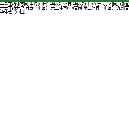
半岛在线体育网-半岛(中国)
华体会·体育-华体会(中国)
乐动手机网页版登
开云在线开户-开云（中国）
米兰体育app官网-米兰体育（中国）
九州官
华体会（中国）