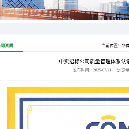
公司资质
当前位置：
华
中实招标公司质量管理体系认证
发布时间：2025/07/21 浏览