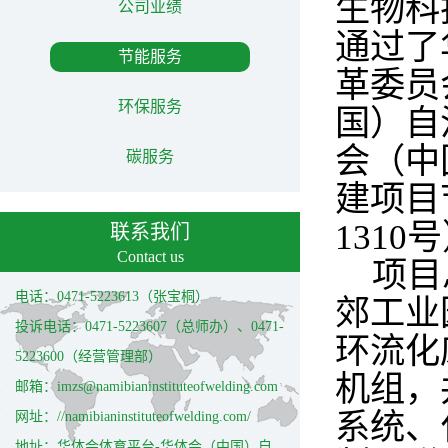
生物科
公司业绩
通过了
节能服务
革委员
环保服务
国）自
会（中
碳服务
建项目
1310
联系我们
Contact us
项目
电话：0471-5223613（张宝桐）
郊工业
投诉电话：0471-5223607（总师办）、0471-
环流化
5223600（经营管理部）
机组，
邮箱：imzs@namibianinstituteofwelding.com
系统、
网址：//namibianinstituteofwelding.com/
地址：华体会体育平台-华体会（中国）自