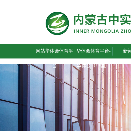
华体会体育平台
网站华体会体育平
华体会体育平台-
新
台
华体会（中国）