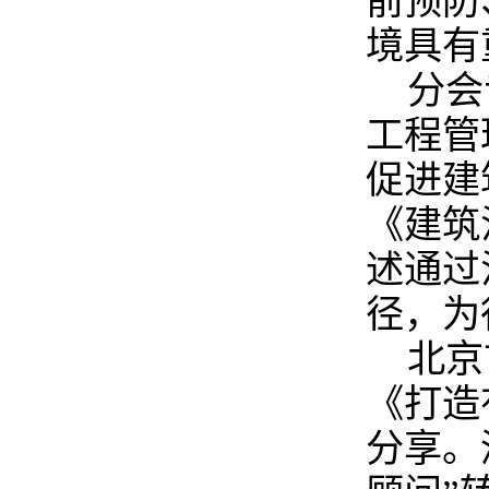
前预防
境具有
分会
工程管
促进建
《建筑
述通过
径，为
北京
《打造
分享。