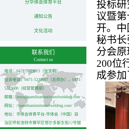
投标研
分华体会体育平台
议暨第
通知公告
开。中
文化活动
秘书长
分会原
联系我们
Contact us
200
电话：0471-5223613（张宝桐）
成参加
投诉电话：0471-5223607（总师办）、0471-
5223600（经营管理部）
邮箱：imzs@namibianinstituteofwelding.com
网址：//namibianinstituteofwelding.com/
地址：华体会体育平台-华体会（中国）自
治区呼和浩特市赛罕区鄂尔多斯东街12号银