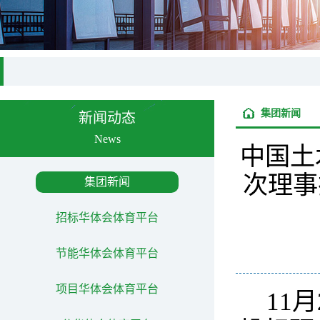
集团新闻
新闻动态
News
中国土
次理事
集团新闻
招标华体会体育平台
节能华体会体育平台
项目华体会体育平台
11
月