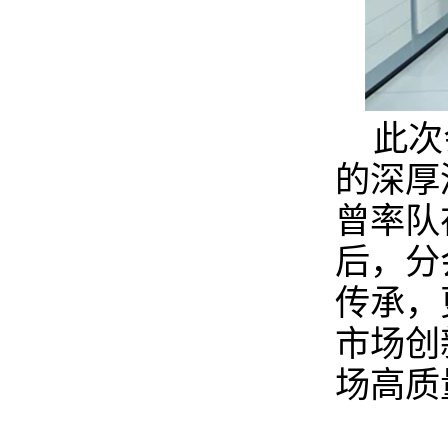
此次
的深厚
曾率队
后，分
传承，
市场创
场高质